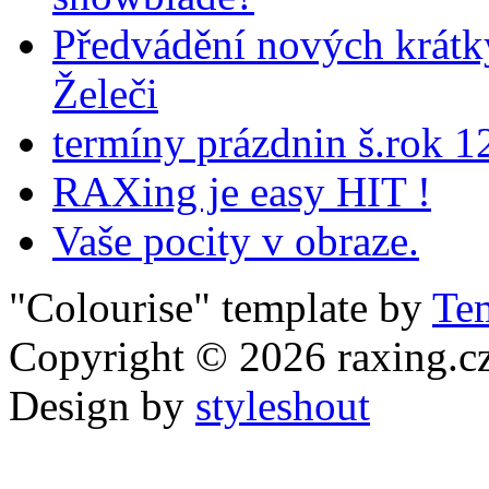
Předvádění nových krátk
Želeči
termíny prázdnin š.rok 1
RAXing je easy HIT !
Vaše pocity v obraze.
"Colourise" template by
Te
Copyright © 2026
raxing.c
Design by
styleshout