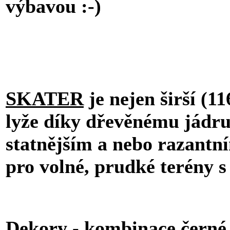
výbavou :-)
SKATER
je nejen širší (11
lyže díky dřevěnému jádru
statnějším a nebo razantn
pro volné, prudké terény 
Dekory - kombinace černé 