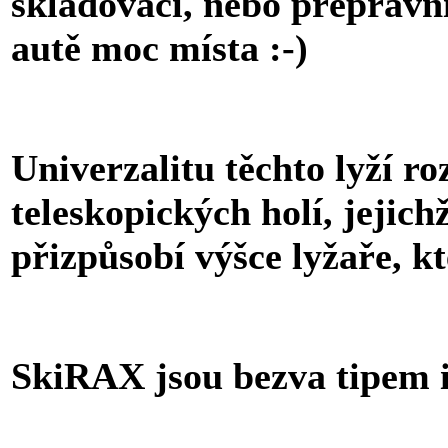
skladovací, nebo přeprav
autě moc místa :-)
Univerzalitu těchto lyží 
teleskopických holí, jejich
přizpůsobí výšce lyžaře, 
SkiRAX jsou bezva tipem i