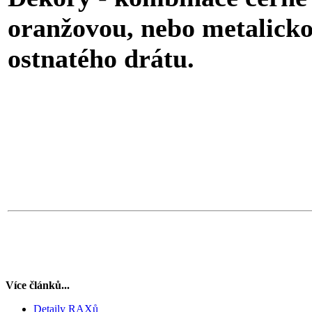
oranžovou, nebo metalick
ostnatého drátu.
Více článků...
Detaily RAXů