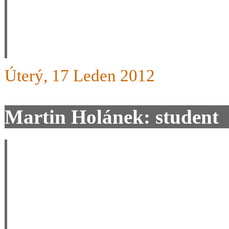
přehazovat podle potřeby sá
má jít do autorizovaného se
Úterý, 17 Leden 2012
Martin Holánek: student
Zdravím lidičky, v sobotu 
hory a budeme tam mít pár
vyzkoušet tak mě můžete k
(kontaky budou v kalendáři