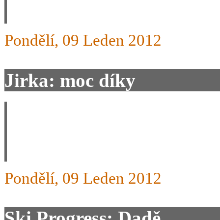
honza.nov@centrum.cz
Pondělí, 09 Leden 2012
Jirka: moc díky
Lidičky, děkuji Vám za moc
dalších spokojených RAXistů
Pondělí, 09 Leden 2012
Ski Progress: Dadě