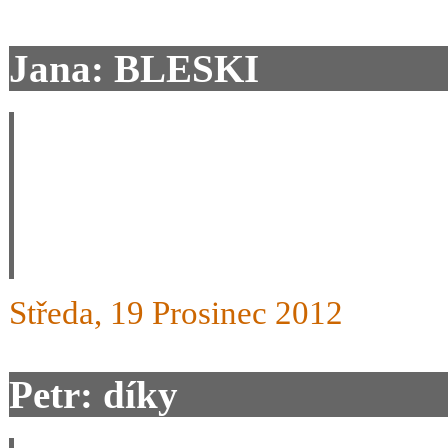
Jana: BLESKI
Dobrý den, chtěla jsem se z
Jeseníkách mezi svátky, má
jen chtěla naučit BLESKOVA
Středa, 19 Prosinec 2012
Petr: díky