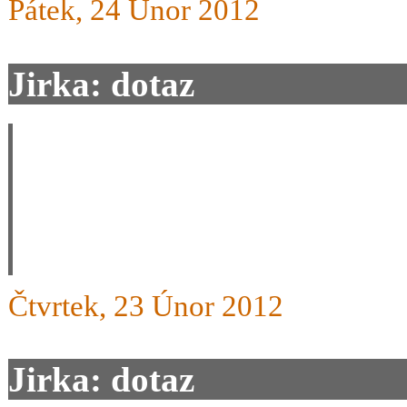
Pátek, 24 Únor 2012
Jirka: dotaz
JJ, tak jestli to chápu správ
poslušných lyží se to nedot
STAKY=škoda, RAX=felic
Čtvrtek, 23 Únor 2012
Jirka: dotaz