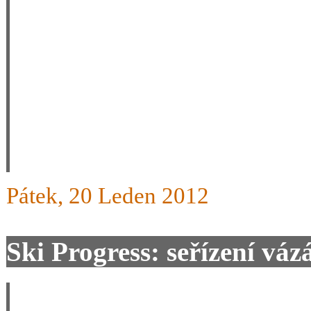
musí hodně tlačit a tím se l
lyžovačku moc neužívá. Byl
jezdím s carvingy bez potí
cítil únavu nohou a už se o
frontě u vleku.
Pátek, 20 Leden 2012
Ski Progress: seřízení váz
Posun vázání na různé velik