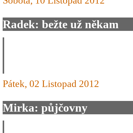
Sobota, 10 Listopad 2012
Radek: bežte už někam
Běžte už někam stěma Vašim
lyže, a lyžovat se na nich u
Pátek, 02 Listopad 2012
Mirka: půjčovny
Dobrý den, budete mít i ně