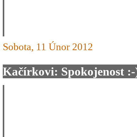
da se na vasich raxech jezd
m+p
Sobota, 11 Únor 2012
Kačírkovi: Spokojenost :-
Vážení, společně s manželk
tuto sezónu pořídili lyže z
můžeme potvrdit, že jsme 
dlouhodobě jezdili na snow