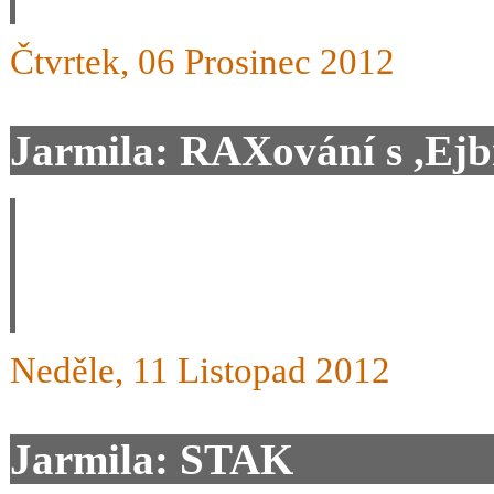
Čtvrtek, 06 Prosinec 2012
Jarmila: RAXování s ,Ejb
Model STAKI ABI se skřítk
a věřím že to buce možno 
Neděle, 11 Listopad 2012
Jarmila: STAK