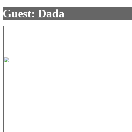
Guest: Dada
Včera na večerním lyžování
jediná z rodiny kdo nespad
.Ve frontě před vlekem
co to mám za lyže...provád
,s každým sjezdem dolů tam
zvědavců.(Příště si musím 
nedělám raxům ostudu)Ze d