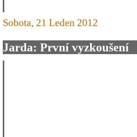
Sobota, 21 Leden 2012
Jarda: První vyzkoušení
Děkuji za odpověď.
Tak jsem je dnes vyzkoušel 
jezdit a že se na nich lyžu
lyžích. Ale jedna věc je ne
lyžování je člověk dost una