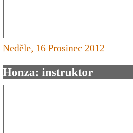
Ahoj, taky se ptám
Neděle, 16 Prosinec 2012
Honza: instruktor
Ahoj, taky se ptám
loni jste na Dolní Moravě sl
děkujihonza.nov@centrum