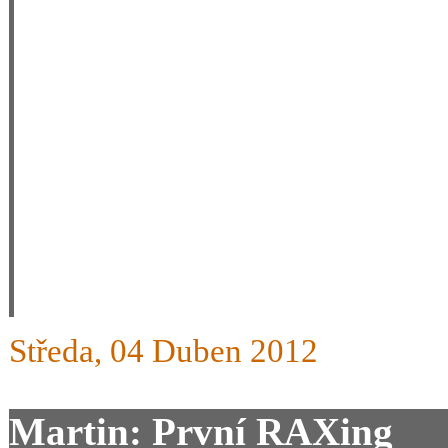
jezdile všechny svyhy v Pec
výbornou pomůckou k nauč
doporučuji. Mám 30 lété zk
propagátorem carvingových 
trh.Pomocí skiraxů se každ
dovednosti pro carvigové ly
uvidíte.
Středa, 04 Duben 2012
Martin: První RAXing