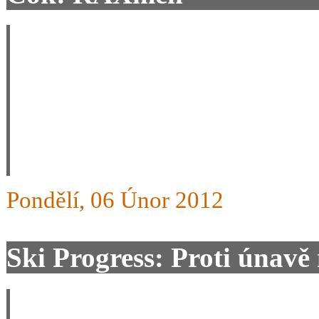
Raxy jsem ti zpropagoval c
me nikdo nerekne jinak ne
tlamu. Mel jsem nastaveny 
az na konci jezdeni. Servis
Pondělí, 06 Únor 2012
Ski Progress: Proti únavě
Zkuste na ně Jardo míň tla