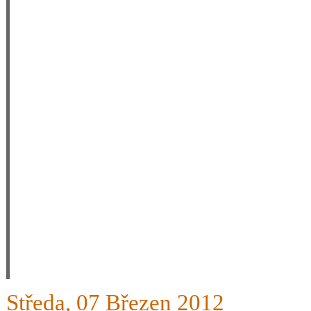
trosicku nesoustredil na 
design raxu je nemoderni 
poznamky, ze jezdim na de
+ rano byl svah znacne zl
traverzovala a hranenim t
paticce riznul s oblouck
zledovatelem terenu byla 
diky paticce jak pribite 
na nich uz doslova radil,
vybirat, naucil jsem se j
perfektni je velikost, va
bude modernejsi design ra
Středa, 07 Březen 2012