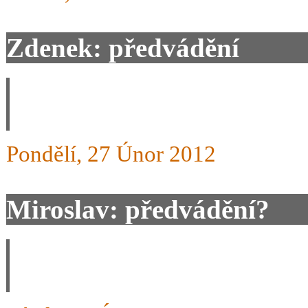
Zdenek: předvádění
Všechny předváděcí akce js
Pondělí, 27 Únor 2012
Miroslav: předvádění?
Dobrý den, budete ještě n