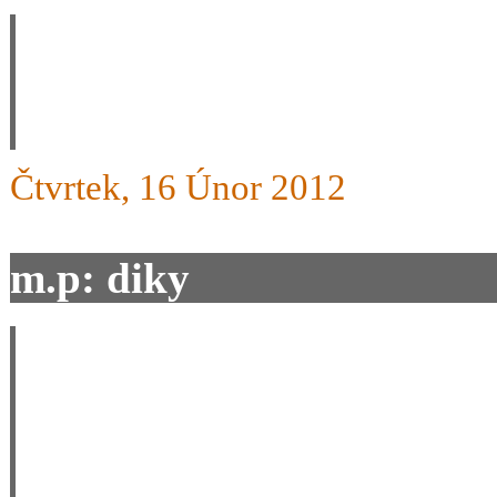
Dobry den, kamarád mi říka
STAK, jak se liší od model
Čtvrtek, 16 Únor 2012
m.p: diky
pane zdenku, dekujeme za d
vasich raxek na fajtaku, a v
urcite poridime, a jeste jed