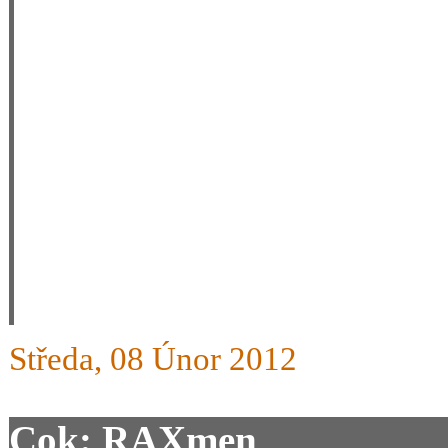
délce 120 cm, ale Vaše lyže 
zejména mnohem jistější v
Vaše lyže v oblasti kam jez
zájem, a to nejen u mladších
věkových kategorií. Posílá
potvrzujeme, že v nás máte
trvalé příznivce.
Středa, 08 Únor 2012
Cok: RAXmen