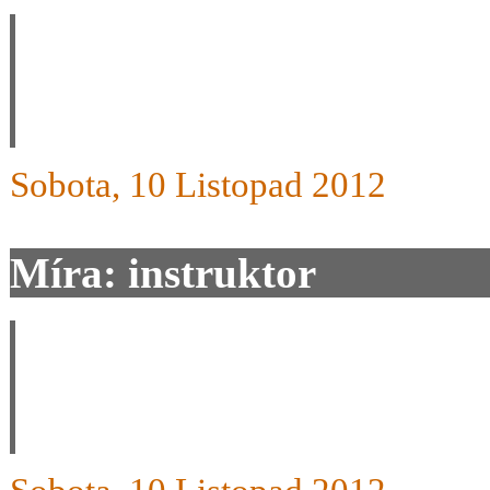
Dobrý den, také bych ráda 
dětské lyže STAK, a kolik j
Sobota, 10 Listopad 2012
Míra: instruktor
Zdravím Vás, loni jste avíz
bude?