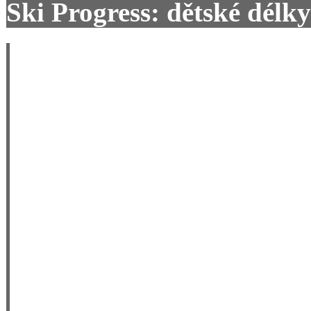
Ski Progress: dětské délky
Na přípravě dětských délek 
STAK se intenzivně pracuje
v tuto chvíli není ještě hot
Samozřejmě se snažíme, aby
dětské lyže k dispozici - po
školy :-)
Těší nás Váš zájem, Moniko
nyní prodáváme lyže za sk