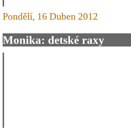
Pondělí, 16 Duben 2012
Monika: detské raxy
Dobrý den, o Jarních prázdn
budete na příští sezonu vyr
dozvím vše tady na webu d
ptám se zda tomu tak bude,
vyprodeji pro svou 3 (příští