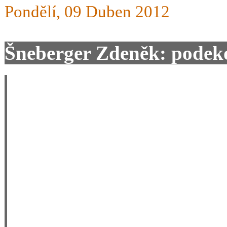
Pondělí, 09 Duben 2012
Šneberger Zdeněk: podek
Po výstavě na SPORTLIFE v
otestování v našem oddíle. 
lyžaří i začátečníi. Poznat
zejména začátečníky ,neboť
správném postoji sjíždet sv
nezdálo. Poprvé po 28 lete