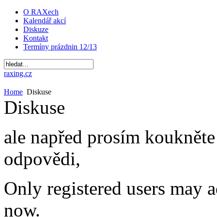
O RAXech
Kalendář akcí
Diskuze
Kontakt
Termíny prázdnin 12/13
raxing.cz
Home
Diskuse
Diskuse
ale napřed prosím koukněte 
odpovědi,
Only registered users may 
now.