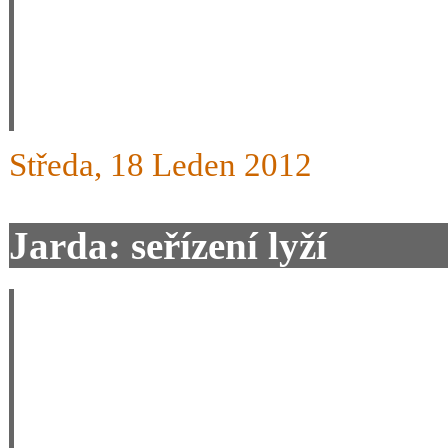
rysku na stupnici 3 - 10 podl
Středa, 18 Leden 2012
Jarda: seřízení lyží
Zdravím,
chtěl bych se zeptat, jak s
jsem nepochopil, když se tu