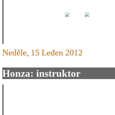
hodku a hodku jsem jen klá
na permice????
p.
raxouše.
Neděle, 15 Leden 2012
Honza: instruktor
Dobrý den, jestli už děláte
instruktorskej kurz, tak mě 