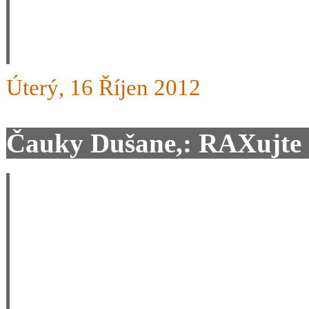
informovali že budete prod
budou v nabídce ve Vašem 
Úterý, 16 Říjen 2012
Čauky Dušane,: RAXujte -
Posílám pozdrav a hodně ú
závistivců si nevšimej.
A omlouvam se, že jsem nest
vidím že nezahálíte. Trošku s