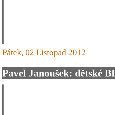
Vašem seznamu jsem žádnou 
bBrně jste mne informovali,
Mirka.
Pátek, 02 Listopad 2012
Pavel Janoušek: dětské 
Dobry den, jezdím už tře
jsem velice spokojen, a na 