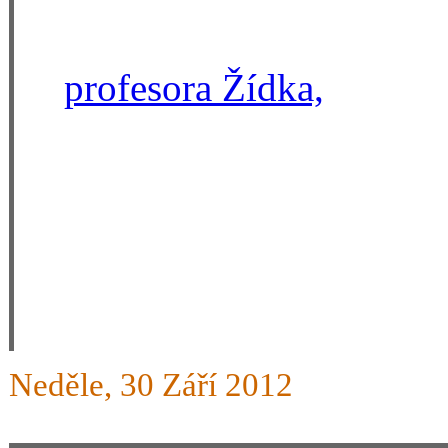
Ale četl jsem i takovou ma
od
profesora Žídka,
a nezbý
ti řekl již dříve. Využij to
nechce, Nelyžuj, ani bezpeč
prostě RAXUJ a protože bude
vezmou aspoň na vědomí kd
Čááááu, a snad se někde na
Neděle, 30 Září 2012