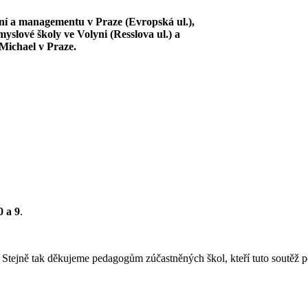
ní a managementu v Praze (Evropská ul.),
yslové školy ve Volyni (Resslova ul.) a
Michael v Praze.
0 a 9
.
 Stejně tak děkujeme pedagogům zúčastněných škol, kteří tuto soutěž p