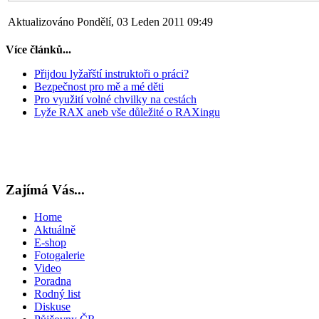
Aktualizováno Pondělí, 03 Leden 2011 09:49
Více článků...
Přijdou lyžařští instruktoři o práci?
Bezpečnost pro mě a mé děti
Pro využití volné chvilky na cestách
Lyže RAX aneb vše důležité o RAXingu
Zajímá Vás...
Home
Aktuálně
E-shop
Fotogalerie
Video
Poradna
Rodný list
Diskuse