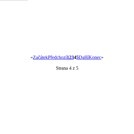
«
Začátek
Předchozí
1
2
3
4
5
Další
Konec
»
Strana 4 z 5