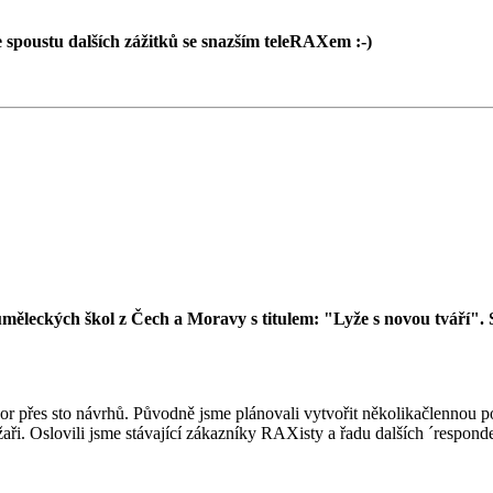
 spoustu dalších zážitků se snazším teleRAXem :-)
uměleckých škol z Čech a Moravy s titulem: "Lyže s novou tváří". S
r přes sto návrhů. Původně jsme plánovali vytvořit několikačlennou poro
ři. Oslovili jsme stávající zákazníky RAXisty a řadu dalších ´respond