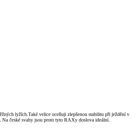
ých lyžích.Také velice oceňuji zlepšenou stabilitu při ježdění v
du. Na české svahy jsou proto tyto RAXy doslova ideální.