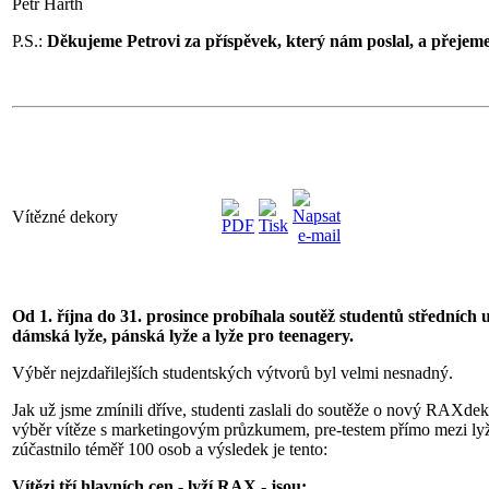
Petr Harth
P.S.:
Děkujeme Petrovi za příspěvek, který nám poslal, a přejeme
Vítězné dekory
Od 1. října do 31. prosince probíhala soutěž studentů středních 
dámská lyže, pánská lyže a lyže pro teenagery.
Výběr nejzdařilejších studentských výtvorů byl velmi nesnadný.
Jak už jsme zmínili dříve, studenti zaslali do soutěže o nový RAXdeko
výběr vítěze s marketingovým průzkumem, pre-testem přímo mezi lyža
zúčastnilo téměř 100 osob a výsledek je tento:
Vítězi tří hlavních cen - lyží RAX - jsou: