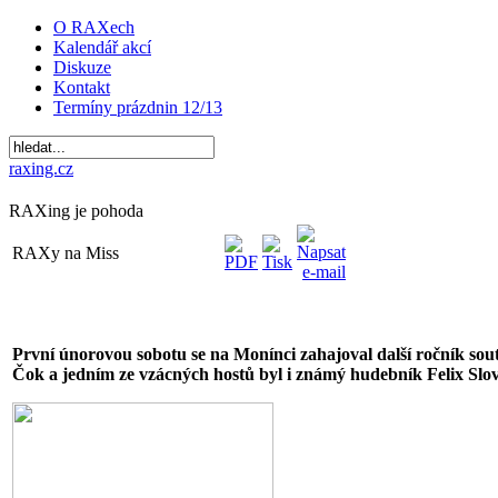
O RAXech
Kalendář akcí
Diskuze
Kontakt
Termíny prázdnin 12/13
raxing.cz
RAXing je pohoda
RAXy na Miss
První únorovou sobotu se na Monínci zahajoval další ročník sou
Čok a jedním ze vzácných hostů byl i známý hudebník Felix Slov