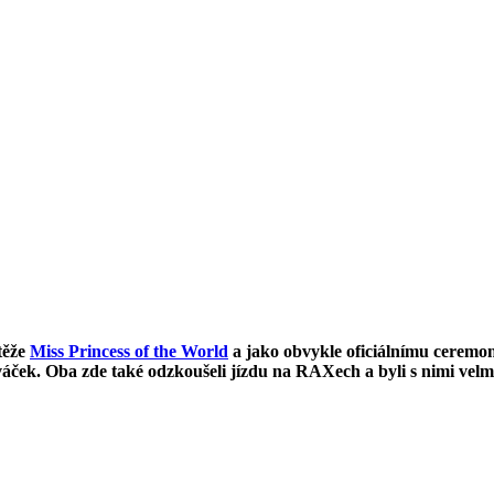
těže
Miss Princess of the World
a jako obvykle oficiálnímu ceremo
áček. Oba zde také odzkoušeli jízdu na RAXech a byli s nimi vel