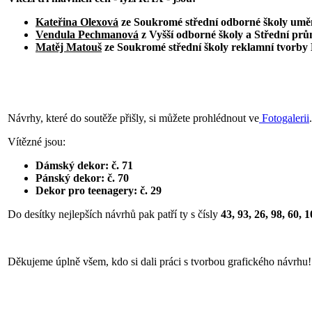
Kateřina Olexová
ze Soukromé střední odborné školy umě
Vendula Pechmanová
z Vyšší odborné školy a Střední prům
Matěj Matouš
ze Soukromé střední školy reklamní tvorby 
Návrhy, které do soutěže přišly, si můžete prohlédnout ve
Fotogalerii
.
Vítězné jsou:
Dámský dekor: č. 71
Pánský dekor: č. 70
Dekor pro teenagery: č. 29
Do desítky nejlepších návrhů pak patří ty s čísly
43, 93, 26, 98, 60, 1
Děkujeme úplně všem, kdo si dali práci s tvorbou grafického návrhu!