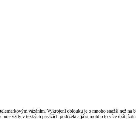
telemarkovým vázáním. Vykrojení oblouku je o mnoho snažší než na běžn
v mne vždy v těžkých pasážích podržela a já si mohl o to více užít jíz