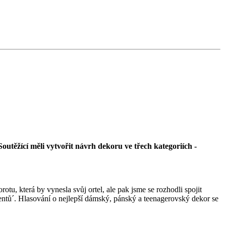
outěžící měli vytvořit návrh dekoru ve třech kategoriích -
tu, která by vynesla svůj ortel, ale pak jsme se rozhodli spojit
entů´. Hlasování o nejlepší dámský, pánský a teenagerovský dekor se