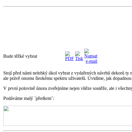
Bude těžké vybrat
Stojí před námi nelehký úkol vybrat z vydařených návrhů dekorů ty ne
ale právě onomu širokému spektru uživatelů. Uvidíme, jak dopadnou 
V první polovině února zveřejníme nejen vítěze soutěže, ale i všechny
Podáváme malý ´předkrm´: