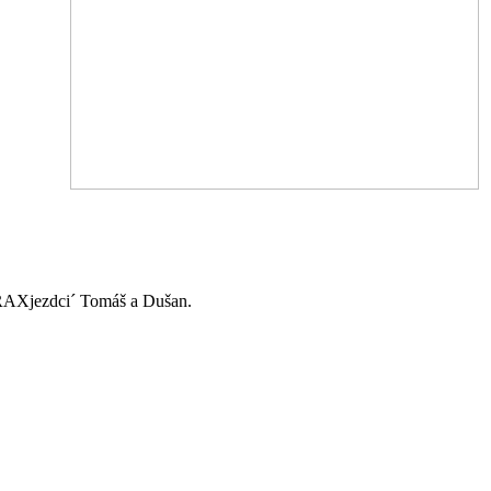
í RAXjezdci´ Tomáš a Dušan.