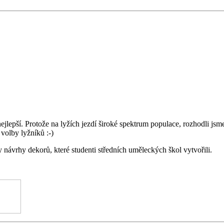
jlepší. Protože na lyžích jezdí široké spektrum populace, rozhodli jsme
volby lyžníků :-)
 návrhy dekorů, které studenti středních uměleckých škol vytvořili.